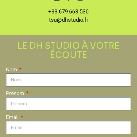
+33 679 663 530
tsu@dhstudio.fr
LE DH STUDIO À VOTRE
ÉCOUTE
Nom
Prénom
Email